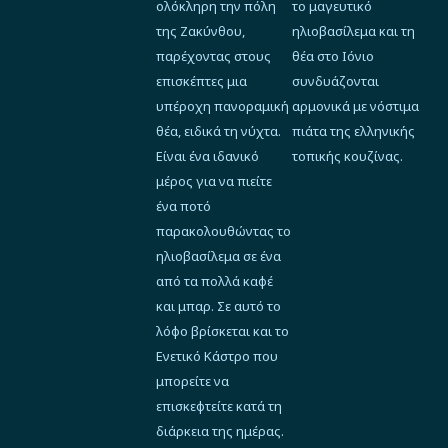
ολόκληρη την πόλη
το μαγευτικό
της Ζακύνθου,
ηλιοβασίλεμα και τη
παρέχοντας στους
θέα στο Ιόνιο
επισκέπτες μια
συνδυάζονται
υπέροχη πανοραμική
αρμονικά με νόστιμα
θέα, ειδικά τη νύχτα.
πιάτα της ελληνικής
Είναι ένα ιδανικό
τοπικής κουζίνας.
μέρος για να πιείτε
ένα ποτό
παρακολουθώντας το
ηλιοβασίλεμα σε ένα
από τα πολλά καφέ
και μπαρ. Σε αυτό το
λόφο βρίσκεται και το
Ενετικό Κάστρο που
μπορείτε να
επισκεφτείτε κατά τη
διάρκεια της ημέρας.