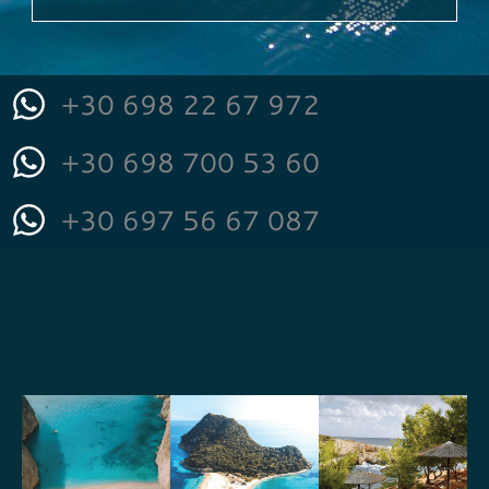
s
a
g
+30 698 22 67 972
e
*
+30 698 700 53 60
+30 697 56 67 087