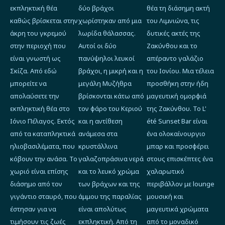
εκπληκτική θέα
δύο βράχοι
θέα τη διάσημη ακτή
καθώς βρίσκεται στην
χωρίστηκαν από μια
του Λιμνιώνα, τις
άκρη του γκρεμού
λωρίδα θάλασσας.
δυτικές ακτές της
στην περιοχή που
Αυτοί οι δύο
Ζακύνθου και το
είναι γνωστή ως
πανύψηλοι λευκοί
απέραντο γαλάζιο
Σκίζα. Από εδώ
βράχοι, η μικρή και η
του Ιονίου. Μια τέλεια
μπορείτε να
μεγάλη Μυζήθρα
προσθήκη στην ήδη
απολαύσετε την
βρίσκονται κάτω από
μαγευτική ομορφιά
εκπληκτική θέα στο
τον φάρο του Κεριού
της Ζακύνθου. Το L'
Ιόνιο Πέλαγος. Εκτός
και η αντίθεση
été Sunset Bar είναι
από τα καταπληκτικά
ανάμεσα στα
ένα ολοκαίνουργιο
ηλιοβασιλέματα, που
κρυστάλλινα
μπαρ και προσφέρει
κόβουν την ανάσα. Το
γαλαζοπράσινα νερά
στους επισκέπτες ένα
χωριό είναι επίσης
και το λευκό χρώμα
χαλαρωτικό
διάσημο από τον
των βράχων και της
περιβάλλον με lounge
γιγάντιο σταυρό, που
άμμου της παραλίας
μουσική και
έστησαν για να
είναι απολύτως
μαγευτικά χρώματα
τιμήσουν τις ζωές
εκπληκτική. Από τη
από το μοναδικό