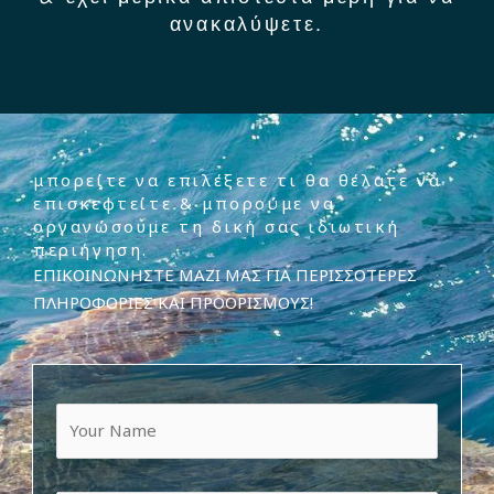
ανακαλύψετε.
μπορείτε να επιλέξετε τι θα θέλατε να
επισκεφτείτε & μπορούμε να
οργανώσουμε τη δική σας ιδιωτική
περιήγηση.
ΕΠΙΚΟΙΝΩΝΗΣΤΕ ΜΑΖΙ ΜΑΣ ΓΙΑ ΠΕΡΙΣΣΟΤΕΡΕΣ
ΠΛΗΡΟΦΟΡΙΕΣ ΚΑΙ ΠΡΟΟΡΙΣΜΟΥΣ!
N
a
m