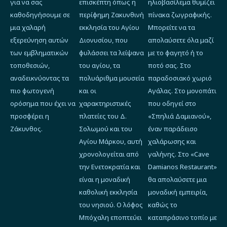
για να σας
επισκέπτη όπως η
ηλιοβασίλεμα θυμίζει
καθοδηγήσουμε σε
περίφημη Ζακυνθινή
πίνακα ζωγραφικής.
μια χαλαρή
εκκλησία του Αγίου
Μπορείτε να τα
εξερεύνηση αυτών
Διονυσίου, που
απολαύσετε όλα μαζί
των εμβληματικών
φυλάσσει τα λείψανα
με το φαγητό ή το
τοποθεσιών,
του αγίου, τα
ποτό σας. Στο
αναδεικνύοντας τα
πολυάριθμα μουσεία
παραδοσιακό χωριό
πιο φωτογενή
και οι
Αγάλας. Στο μονοπάτι
ορόσημα που έχει να
χαρακτηριστικές
που οδηγεί στο
προσφέρει η
πλατείες του Δ.
«Σπηλιά Δαμιανού»,
Ζάκυνθος.
Σολωμού και του
έναν παράδεισο
Αγίου Μάρκου, αυτή
χαλάρωσης και
χρονολογείται από
γαλήνης. Στο «Cave
την Ενετοκρατία και
Damianos Restaurant»
είναι η μοναδική
θα απολαύσετε μια
καθολική εκκλησία
μοναδική εμπειρία,
του νησιού. Ο λόφος
καθώς το
Μπόχαλη εποπτεύει
καταπράσινο τοπίο με