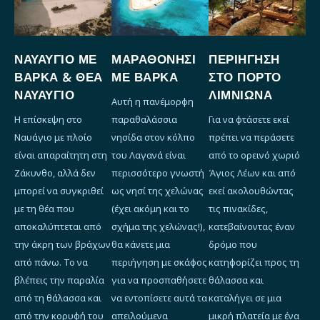
ΝΑΥΑΥΓΙΟ ΜΕ
ΜΑΡΑΘΟΝΉΣΙ
ΠΕΡΙΉΓΗΣΗ
ΒΑΡΚΑ & ΘΕΑ
ΜΕ ΒΆΡΚΑ
ΣΤΟ ΠΌΡΤΟ
ΝΑΥΑΥΓΙΟ
ΛΙΜΝΙΏΝΑ
Αυτή η πανέμορφη
Η επίσκεψη στο
παραθαλάσσια
Για να φτάσετε εκεί
Ναυάγιο με πλοίο
νησίδα στον κόλπο
πρέπει να περάσετε
είναι απαραίτητη στη
του Λαγανά είναι
από το ορεινό χωριό
Ζάκυνθο, αλλά δεν
περισσότερο γνωστή
Άγιος Λέων και από
μπορεί να συγκριθεί
ως νησί της χελώνας
εκεί ακολουθώντας
με τη θέα που
(έχει ακόμη και το
τις πινακίδες,
αποκαλύπτεται από
σχήμα της χελώνας!),
κατεβαίνοντας έναν
την άκρη των βράχων
θα κάνετε μια
δρόμο που
από πάνω. Το να
περιήγηση με σκάφος
κατηφορίζει προς τη
βλέπεις την παραλία
για να προσπαθήσετε
θάλασσα και
από τη θάλασσα και
να εντοπίσετε αυτά τα
καταλήγει σε μια
από την κορυφή του
απειλούμενα
μικρή πλατεία με ένα