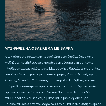
ΜΥΖΉΘΡΕΣ ΗΛΙΟΒΑΣΊΛΕΜΑ ΜΕ ΒΆΡΚΑ
Απολαύστε μια ρομαντική κρουαζιέρα στο ηλιοβασίλεμα στις
Μυζήθρες, τραβήξτε φωτογραφίες στη γέφυρα Cameo, κάντε
ηλιοθεραπεία και κολύμπι στο Μαραθονήσι, θαυμάστε τις σπηλιές
του Κεριού και περάστε μέσα από καμάρες. Cameo Island, Άγιος
Σώστης, Λαγανάς. Φτάνοντας στην παραλία Μυζήθρες και στα
βράχια θα συνειδητοποιήσετέ ότι είναι το πιο επιβλητικό τοπίο
της Ζακύνθου μετά την παραλία του Ναυαγίου. Αυτοί οι δύο
πανύψηλοι λευκοί βράχοι, η μικρή και η μεγάλη Μυζήθρα
βρίσκονται κάτω από τον φάρο του Κεριού και η αντίθεση ανάμεσα