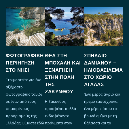
ΦΩΤΟΓΡΑΦΙΚΉ
ΘΈΑ ΣΤΗ
ΣΠΉΛΑΙΟ
ΠΕΡΙΉΓΗΣΗ
ΜΠΌΧΑΛΗ ΚΑΙ
ΔΑΜΙΑΝΟΎ -
ΣΤΟ ΝΗΣΊ
ΞΕΝΆΓΗΣΗ
ΗΛΙΟΒΑΣΊΛΕΜΑ
ΣΤΗΝ ΠΌΛΗ
ΣΤΟ ΧΩΡΙΌ
Ετοιμαστείτε για ένα
ΤΗΣ
ΑΓΑΛΆΣ
αξέχαστο
ΖΑΚΎΝΘΟΥ
φωτογραφικό ταξίδι
Ένα μέρος άγριο και
σε έναν από τους
Η Ζάκυνθος
ήρεμο ταυτόχρονα,
φημισμένους
προσφέρει πολλά
ένα μέρος όπου το
προορισμούς της
ενδιαφέροντα
βουνό σμίγει με τη
Ελλάδας! Είμαστε εδώ
πράγματα στον
θάλασσα και το