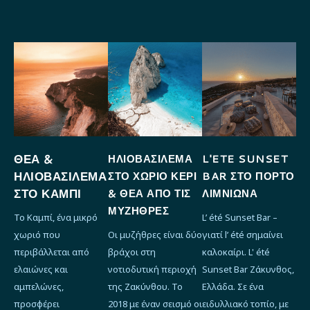
ΘΈΑ &
ΗΛΙΟΒΑΣΊΛΕΜΑ
L'ETE SUNSET
ΗΛΙΟΒΑΣΊΛΕΜΑ
ΣΤΟ ΧΩΡΙΌ ΚΕΡΊ
BAR ΣΤΟ ΠΌΡΤΟ
ΣΤΟ ΚΑΜΠΊ
& ΘΈΑ ΑΠΌ ΤΙΣ
ΛΙΜΝΙΏΝΑ
ΜΥΖΉΘΡΕΣ
Το Καμπί, ένα μικρό
L’ été Sunset Bar –
χωριό που
Οι μυζήθρες είναι δύο
γιατί l’ été σημαίνει
περιβάλλεται από
βράχοι στη
καλοκαίρι. L' été
ελαιώνες και
νοτιοδυτική περιοχή
Sunset Bar Ζάκυνθος,
αμπελώνες,
της Ζακύνθου. Το
Ελλάδα. Σε ένα
προσφέρει
2018 με έναν σεισμό οι
ειδυλλιακό τοπίο, με