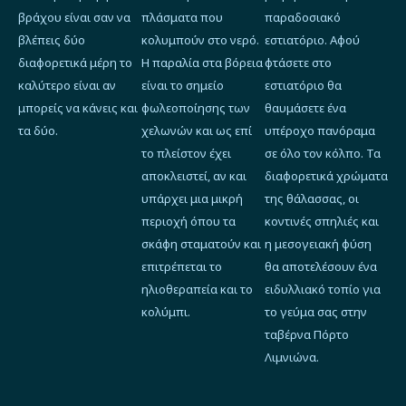
βράχου είναι σαν να
πλάσματα που
παραδοσιακό
βλέπεις δύο
κολυμπούν στο νερό.
εστιατόριο. Αφού
διαφορετικά μέρη το
Η παραλία στα βόρεια
φτάσετε στο
καλύτερο είναι αν
είναι το σημείο
εστιατόριο θα
μπορείς να κάνεις και
φωλεοποίησης των
θαυμάσετε ένα
τα δύο.
χελωνών και ως επί
υπέροχο πανόραμα
το πλείστον έχει
σε όλο τον κόλπο. Τα
αποκλειστεί, αν και
διαφορετικά χρώματα
υπάρχει μια μικρή
της θάλασσας, οι
περιοχή όπου τα
κοντινές σπηλιές και
σκάφη σταματούν και
η μεσογειακή φύση
επιτρέπεται το
θα αποτελέσουν ένα
ηλιοθεραπεία και το
ειδυλλιακό τοπίο για
κολύμπι.
το γεύμα σας στην
ταβέρνα Πόρτο
Λιμνιώνα.