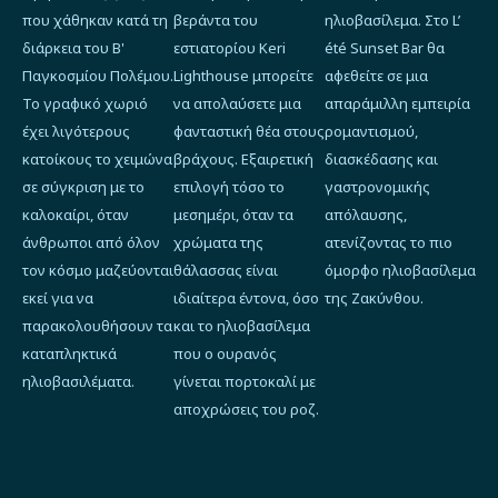
που χάθηκαν κατά τη
βεράντα του
ηλιοβασίλεμα. Στο L’
διάρκεια του Β'
εστιατορίου Keri
été Sunset Bar θα
Παγκοσμίου Πολέμου.
Lighthouse μπορείτε
αφεθείτε σε μια
Το γραφικό χωριό
να απολαύσετε μια
απαράμιλλη εμπειρία
έχει λιγότερους
φανταστική θέα στους
ρομαντισμού,
κατοίκους το χειμώνα
βράχους. Εξαιρετική
διασκέδασης και
σε σύγκριση με το
επιλογή τόσο το
γαστρονομικής
καλοκαίρι, όταν
μεσημέρι, όταν τα
απόλαυσης,
άνθρωποι από όλον
χρώματα της
ατενίζοντας το πιο
τον κόσμο μαζεύονται
θάλασσας είναι
όμορφο ηλιοβασίλεμα
εκεί για να
ιδιαίτερα έντονα, όσο
της Ζακύνθου.
παρακολουθήσουν τα
και το ηλιοβασίλεμα
καταπληκτικά
που ο ουρανός
ηλιοβασιλέματα.
γίνεται πορτοκαλί με
αποχρώσεις του ροζ.